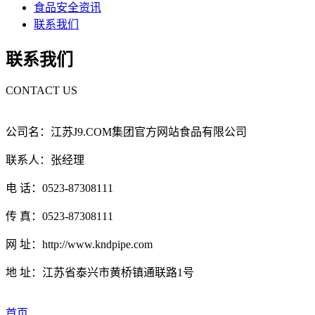
食品安全资讯
联系我们
联系我们
CONTACT US
公司名：江苏J9.COM集团官方网站食品有限公司
联系人：张经理
电 话：0523-87308111
传 真：0523-87308111
网 址：http://www.kndpipe.com
地 址：江苏省泰兴市黄桥镇通联路1号
首页