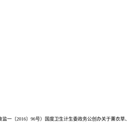
〔2016〕96号）国度卫生计生委政务公创办关于薰衣草、