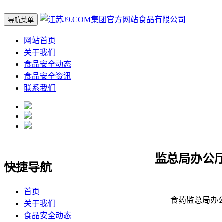
导航菜单
网站首页
关于我们
食品安全动态
食品安全资讯
联系我们
监总局办公
快捷导航
首页
食药监总局办公厅
关于我们
食品安全动态