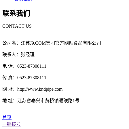
联系我们
CONTACT US
公司名：江苏J9.COM集团官方网站食品有限公司
联系人：张经理
电 话：0523-87308111
传 真：0523-87308111
网 址：http://www.kndpipe.com
地 址：江苏省泰兴市黄桥镇通联路1号
首页
一键拨号