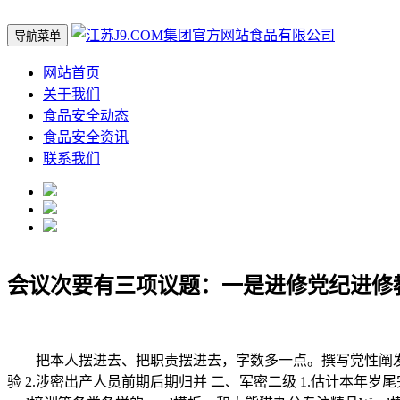
导航菜单
网站首页
关于我们
食品安全动态
食品安全资讯
联系我们
会议次要有三项议题：一是进修党纪进修
把本人摆进去、把职责摆进去，字数多一点。撰写党性阐发
验 2.涉密出产人员前期后期归并 二、军密二级 1.估计本