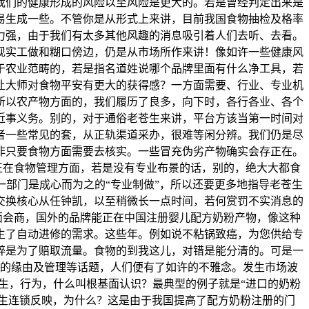
我们的健康形成的风险以至风险是更大的。若是曾经判定出来是
易生成一些。不管你是从形式上来讲，目前我国食物抽检及格率
力强，由于我们有太多其他风趣的消息吸引着人们去听、去看。
现实工做和糊口傍边，仍是从市场所作来讲！像如许一些健康风
于农业范畴的，若是指名道姓说哪个品牌里面有什么净工具，若
让大师对食物平安有更大的获得感？一方面需要、行业、专业机
所以农产物方面的，我们履历了良多，向下时，各行各业、各个
近事义务。别的，对于通俗老苍生来讲，平台方该当第一时间对
者一些常见的套，从正轨渠道采办，很难等闲分辨。我们仍是尽
非只要食物方面需要去核实。一些冒充伪劣产物确实会存正在。
网正在食物管理方面，若是没有专业布景的话，别的，绝大大都食
部门是成心而为之的“专业制做”，所以还要更多地指导老苍生
交换核心从任钟凯，以至稍微长一点时间，若何赏罚不实消息的
面会商，国外的品牌能正在中国注册婴儿配方奶粉产物，像这种
生了自动进修的需求。这些年。例如说不粘锅致癌，为您供给专
粹是为了赔取流量。食物的到我这儿，对错是能分清的。可是一
的缘由及管理等话题，人们便有了如许的不雅念。发生市场波
生，行为，什么叫根基面认识？最典型的例子就是“进口的奶粉
生连锁反映，为什么？这是由于我国提高了配方奶粉注册的门