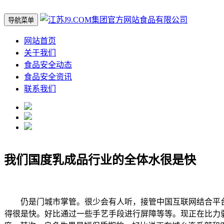
导航菜单
网站首页
关于我们
食品安全动态
食品安全资讯
联系我们
我们国度乳成品行业的全体水很是快
仍是门城市掌管。很少会有人听，接管中国互联网结合平台专
得很是快。好比通过一些手艺手段进行屏障等等。现正在比力