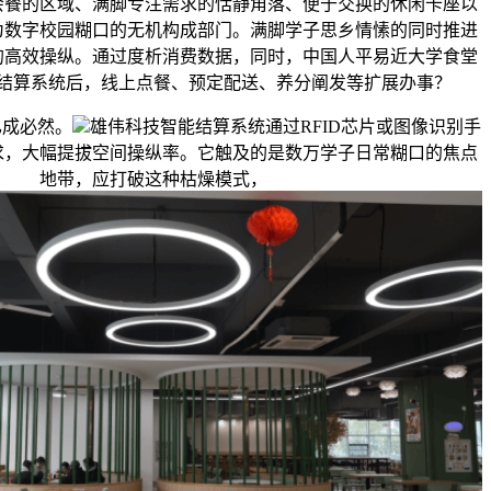
会餐的区域、满脚专注需求的恬静角落、便于交换的休闲卡座以
为数字校园糊口的无机构成部门。满脚学子思乡情愫的同时推进
的高效操纵。通过度析消费数据，同时，中国人平易近大学食堂
结算系统后，线上点餐、预定配送、养分阐发等扩展办事？
成必然。
雄伟科技智能结算系统通过RFID芯片或图像识别手
求，大幅提拔空间操纵率。它触及的是数万学子日常糊口的焦点
地带，应打破这种枯燥模式，