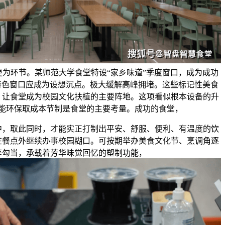
更为环节。某师范大学食堂特设“家乡味道”季度窗口，成为成功
的特色窗口应成为设想沉点。极大缓解高峰拥堵。这些标记性美食
。让食堂成为校园文化扶植的主要阵地。这项看似根本设备的升
能环保取成本节制是食堂的主要考量。成功的食堂，
取此同时，才能实正打制出平安、舒服、便利、有温度的饮
在餐点外继续办事校园糊口。可按期举办美食文化节、烹调角逐
等勾当，承载着芳华味觉回忆的塑制功能，