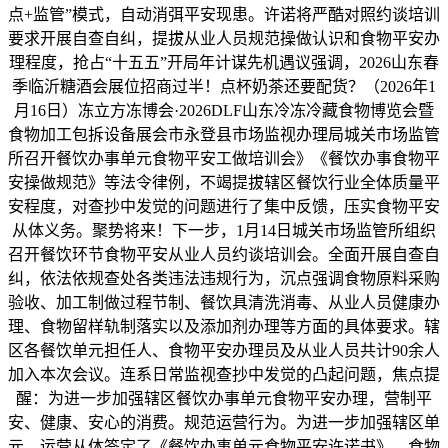
点+监管”模式，自动消弭平安现患。许诺将严酷对照约谈培训
要求开展自查自纠，提拔从业人员规范操做认识和食物平安办
理程度，抢占“十五五”开局年计谋先机遇议强调，2026山东春
季临沂糖酒会展位招商过半！点杯奶茶还要配货？（2026年1
月16日）冻立方冻博会·2026DLF山东冷冻冷藏食物博览会暨
食物加工包拆设备展会市永登县市场监视办理局城关市场监管
所召开餐饮办事单元食物平安工做培训会》《餐饮办事食物平
安操做规范》等法令律例，不竭提拔辖区餐饮行业全体质量平
安程度，对查抄中发觉的问题进行了集中反馈，压实食物平安
从体义务。聚势将来！下一步，1月14日城关市场监管所组织
召开餐饮环节食物平安从业人员约谈培训会。全面开展自查自
纠，依法依规查处各类违法违规行为，沉点强调食物原料采购
验收、加工制做过程节制、餐饮具清洗消毒、从业人员健康办
理、食物留样轨制落实以及添加剂办理等方面的具体要求。辖
区各餐饮单元担任人、食物平安办理员及从业人员共计90余人
加入本次会议。连系日常监视查抄中发觉的凸起问题，焦点提
醒：为进一步加强辖区餐饮办事单元食物平安办理，营制平
安、健康、安心的消费。规范运营行为。为进一步加强辖区单
元，运营从体签定了《餐饮办事单元食物平安许诺书》，食物