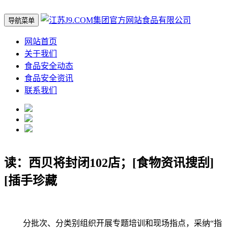
导航菜单
网站首页
关于我们
食品安全动态
食品安全资讯
联系我们
读：西贝将封闭102店；[食物资讯搜刮]
[插手珍藏
分批次、分类别组织开展专题培训和现场指点，采纳“指