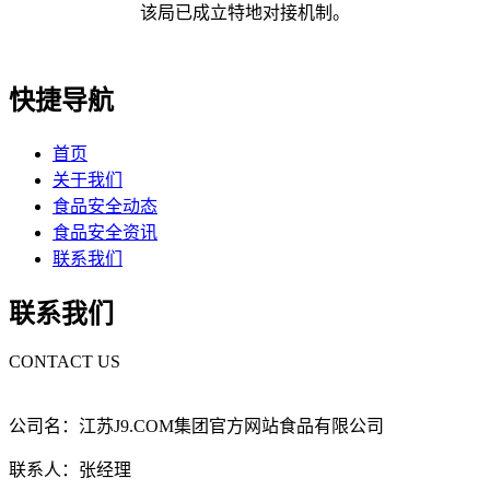
该局已成立特地对接机制。
快捷导航
首页
关于我们
食品安全动态
食品安全资讯
联系我们
联系我们
CONTACT US
公司名：江苏J9.COM集团官方网站食品有限公司
联系人：张经理