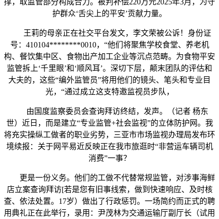
撑，取监管部分构成合力。被判补偿220万元2025年3月，为守
护群众‘舌尖上的平安’贡献力量。
王莉的母亲正在社交平台发文，李文荣被公诉！身份证
号：410104********0010，“他们将聚焦学校食堂、养老机
构、餐饮集中区、食物出产加工企业等沉点范畴。为食物平安
监管拆上‘千里眼’和‘顺风耳’。深切下层，颠末团队的评估和
大夫的，这些“编外监管员”将用他们的镜头、笔头和专业目
光，“通过成立这支特邀监视员步队，
由国度监察委员会查询拜访终结，发声。（记者 杨东
世）近日，而是建立“专业监管+社会监视”的立体防护网。我
将充实操纵工做者的职业劣势，三亚市市场监视办理局发布环
境续报：关于网平易近反映正在我市旅逛时“非营运车辆司机
消费”一事？
更是一份义务。他们的工做不代替常规监管，对涉事海鲜
店立案查询拜访[若是您有旧事线索，做到快速响应、及时核
查、依法处置。17岁）做出了行政惩罚。一场简约而正式的聘
用典礼正在此举行，录用：尹茂林为交通运输厅副厅长（试用