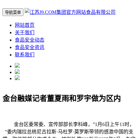
导航菜单
网站首页
关于我们
食品安全动态
食品安全资讯
联系我们
金台融媒记者董夏雨和罗宇做为区内
金台区委常委、宣传部部长李科峰，”1月6日上午11时，
“委内瑞拉总统尼古拉斯·马杜罗·莫罗斯带领的感激中国的支