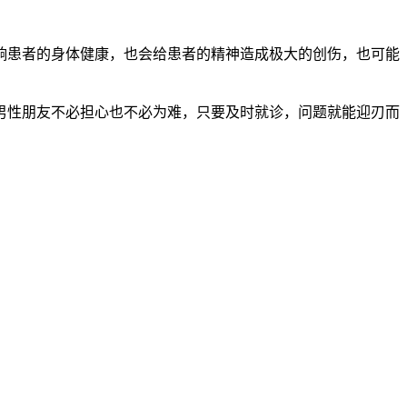
患者的身体健康，也会给患者的精神造成极大的创伤，也可能
性朋友不必担心也不必为难，只要及时就诊，问题就能迎刃而