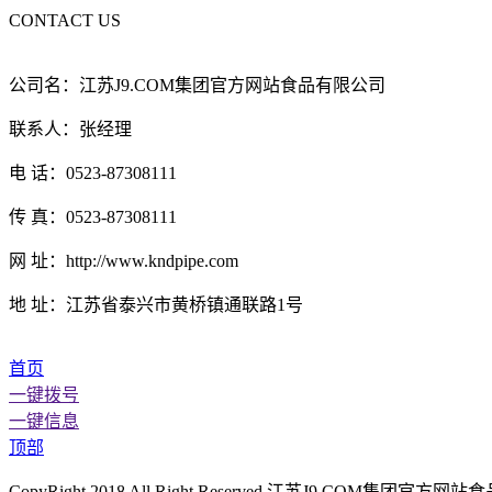
CONTACT US
公司名：江苏J9.COM集团官方网站食品有限公司
联系人：张经理
电 话：0523-87308111
传 真：0523-87308111
网 址：http://www.kndpipe.com
地 址：江苏省泰兴市黄桥镇通联路1号
首页
一键拨号
一键信息
顶部
CopyRight 2018 All Right Reserved 江苏J9.CO