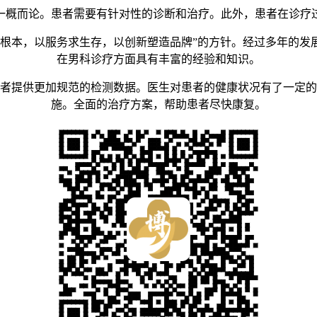
概而论。患者需要有针对性的诊断和治疗。此外，患者在诊疗过
本，以服务求生存，以创新塑造品牌”的方针。经过多年的发
在男科诊疗方面具有丰富的经验和知识。
提供更加规范的检测数据。医生对患者的健康状况有了一定的
施。全面的治疗方案，帮助患者尽快康复。