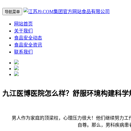
导航菜单
网站首页
关于我们
食品安全动态
食品安全资讯
联系我们
九江医博医院怎么样？舒服环境构建科学
男人作为家庭的顶梁柱，心理压力很大！他们继续努力工作
自尊。那么，男科疾病患