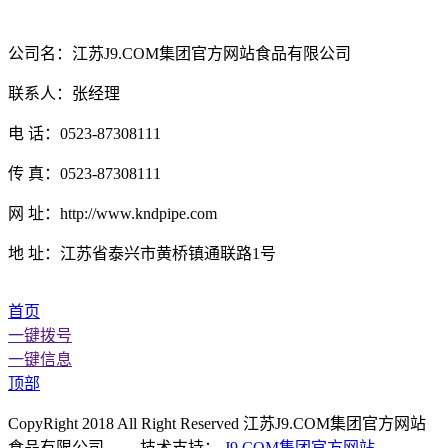
公司名：江苏J9.COM集团官方网站食品有限公司
联系人：张经理
电 话：0523-87308111
传 真：0523-87308111
网 址：http://www.kndpipe.com
地 址：江苏省泰兴市黄桥镇通联路1号
首页
一键拨号
一键信息
顶部
CopyRight 2018 All Right Reserved 江苏J9.COM集团官方网站
食品有限公司 技术支持：
J9.COM集团官方网站