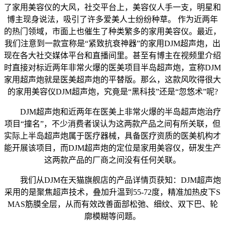
了家用美容仪的大风，社交平台上，美容仪人手一支，明星和
博主现身说法，吸引了许多爱美人士纷纷种草。 作为近两年
的热门领域，市面上也催生了种类繁多的家用美容仪。最近，
我们注意到一款宣称是“紧致抗衰神器”的家用DJM超声炮，出
现在各大社交媒体平台和直播间里。甚至有博主在视频里介绍
时直接对标近两年非常火爆的医美项目半岛超声炮，宣称DJM
家用超声炮就是医美超声炮的平替版。那么，这款风吹得很大
的家用美容仪DJM超声炮，究竟是“黑科技”还是“忽悠术”呢?
DJM超声炮和近两年在医美上非常火爆的半岛超声炮治疗
项目“撞名”，不少消费者误认为这两款产品之间有所关联，但
实际上半岛超声炮属于医疗器械，具备医疗资质的医美机构才
能开展该项目，而DJM超声炮的定位是家用美容仪，研发生产
这两款产品的厂商之间没有任何关联。
我们从DJM在天猫旗舰店的产品详情页获知：DJM超声炮
采用的是聚焦超声技术，叠加升温到55-72度，精准加热皮下S
MAS筋膜全层，从而有效改善面部松弛、细纹、双下巴、轮
廓模糊等问题。