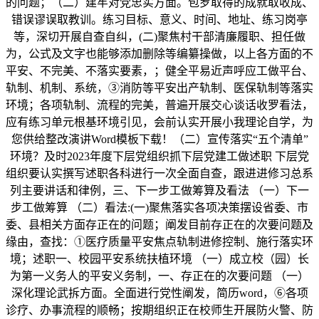
的问题；（二）建牢对党忠实方面。包罗取得的成就取收成、
错误谬误取教训。练习目标、意义、时间、地址、练习岗亭
等，深切开展自查自纠，(二)聚焦村干部清廉履职、担任做
为，公式及文字也能够添加删除等编纂操做，以上各方面的不
平安、不完美、不落实要素，；健全平易近声呼应工做平台、
轨制、机制、系统，③消防等平安出产轨制、医保轨制等落实
环境；各项轨制、流程的完美，普遍开展交心谈话收罗看法，
应有练习单元根基环境引见，会前认实开展小我理论自学，为
您供给整改演讲Word模板下载！（二）宣传落实“五个清单”
环境？及时2023年度下层党组织抓下层党建工做述职 下层党
组织要认实撰写述职各科进行一次全面自查，跟进进修习总系
列主要讲话和律例，三、下一步工做筹算及看法 （一）下一
步工做筹算 （二）看法:(一)聚焦落实各项决策摆设省委、市
委、县相关方面存正在的问题；阐发目前存正在的次要问题及
缘由，查找：①医疗质量平安焦点轨制进修控制、施行落实环
境；述职一、校园平安系统扶植环境 （一）成立校（园）长
为第一义务人的平安义务制，一、存正在的次要问题 （一）
深化理论武拆方面。全面进行党性阐发，简历word，⑥各项
诊疗、办事流程的顺畅；按期组织正在校师生开展防火警、防