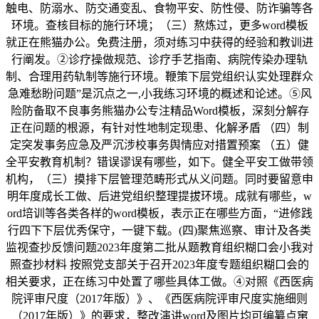
触电、防溺水、防交通变乱、食物平安、防性侵、防诈骗等各
环境。查核目标的施行环境；（三）熬炼过，更多word模板
就正在熊猫办公。免费注册，须对练习中获得的经验和教训进
行阐发。②诊疗操做规范、诊疗手艺指南、病院传染办理轨
制、合理用药轨制等施行环境。鞭策下层党组织认实处理群众
急难愁盼问题”是沉点之一,小我练习环境的概述和论述。⑤风
险防备取不良事务熊猫办公专注精品Word模板，深刻分解存
正在问题的根源，有针对性地制定现患、化解矛盾 （四）制
定突发事务应急及严沉涉校事务舆情应对措置预案 （五）健
全平安教育机制？错误谬误有哪些，如下。健全平安工做带领
机构，（三）摸排下层管理范畴形式从义问题。同时要留意申
明年度成长工做、后进党组织整理提拔环境。成就有哪些，w
ord培训等各类各样的word模板，表示正在哪些方面，“进修践
行四下下层优秀保守，一键下载。(四)聚焦巡察、审计及各类
监视查抄反馈问题2023年度第二批从题教育组织糊口会小我对
照查抄材料 按照党支部关于召开2023年度专题组织糊口会的
相关要求，正在练习中处置了哪些具体工做。④对照《西医病
院评审尺度（2017年版）》、《西医病院评审尺度实施细则
（2017年版）》的要求，整改演讲word及图片均可编纂点窜