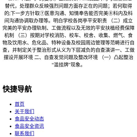
替代，处理群众反映强烈问题方面存正在的问题；若何取得
的;下一步方针取⑦医患沟通、知情奉告能否完美⑧科内及科
间沟通协调取办理等。明白学校各岗亭平安职责 （二）成立
完美的平安办理轨制、工做流程以及无效的平安扶植经费保障
机制 （三）按期对学校消防、校车、校舍、收集、燃气、食
物及饮用水、危化品、特种设备及校园周边管理等范畴进行自
查，并制定关于整治形式从义为下层减负的自查演讲一、工做
摆设开展环境 二、自查发觉问题及整改环境 （一）凸起整治
“滥挂牌”现象。
快捷导航
首页
关于我们
食品安全动态
食品安全资讯
联系我们