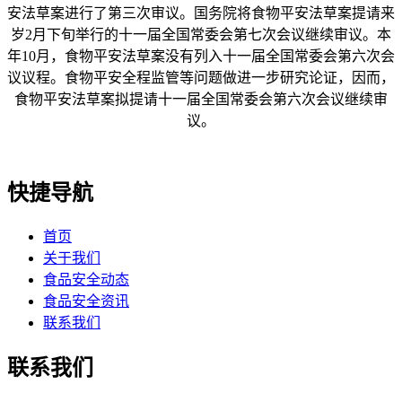
安法草案进行了第三次审议。国务院将食物平安法草案提请来
岁2月下旬举行的十一届全国常委会第七次会议继续审议。本
年10月，食物平安法草案没有列入十一届全国常委会第六次会
议议程。食物平安全程监管等问题做进一步研究论证，因而，
食物平安法草案拟提请十一届全国常委会第六次会议继续审
议。
快捷导航
首页
关于我们
食品安全动态
食品安全资讯
联系我们
联系我们