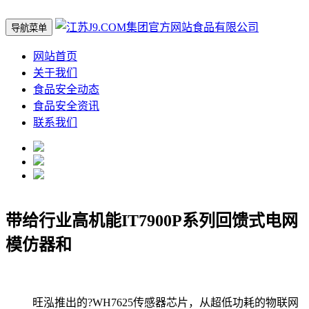
导航菜单
网站首页
关于我们
食品安全动态
食品安全资讯
联系我们
带给行业高机能IT7900P系列回馈式电网
模仿器和
旺泓推出的?WH7625传感器芯片，从超低功耗的物联网